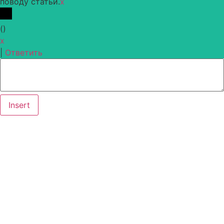
поводу статьи.
x
(
)
x
|
Ответить
Insert